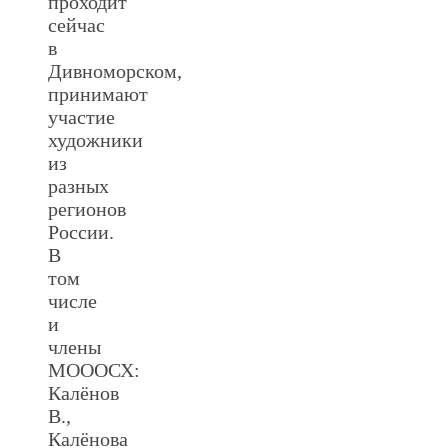
проходит
сейчас
в
Дивноморском,
принимают
участие
художники
из
разных
регионов
России.
В
том
числе
и
члены
МОООСХ:
Калёнов
В.,
Калёнова