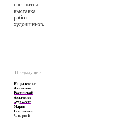
состоится
выставка
работ
художников.
.
Предыдущие
Награждение
Дипломом
Российской
Академии
Художеств
Марии
Семёновой-
Зацарной