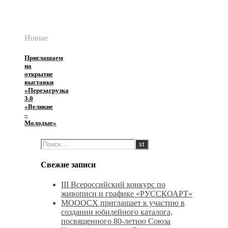
Новые
Приглашаем
на
открытие
выставки
«Перезагрузка
3.0
«Великие
–
Молодые»
Свежие записи
III Всероссийский конкурс по
живописи и графике «РУССКОАРТ»
МОООСХ приглашает к участию в
создании юбилейного каталога,
посвященного 80-летию Союза