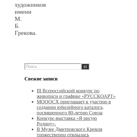
художников
имени
М.
Б.
Грекова.
.
.
Свежие записи
III Всероссийский конкурс по
живописи и графике «РУССКОАРТ»
МОООСХ приглашает к участию в
создании юбилейного каталога,
посвященного 80-летию Союза
Конкурс‑выставка «Я рисую
Родину».
В Музее Дмитровского Кремля
торжественно открылась