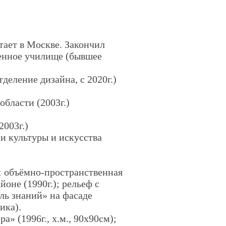
отает в Москве. Закончил
енное училище (бывшее
еление дизайна, с 2020г.)
бласти (2003г.)
2003г.)
 культуры и искусства
: объёмно-пространственная
оне (1990г.); рельеф с
бль знаний» на фасаде
ика).
а» (1996г., х.м., 90х90см);