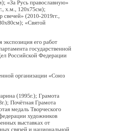
м); «За Русь православную»
., х.м., 120х75см);
р свечей» (2010-2019гг.,
130х80см); «Святой
я экспозиция его работ
партамента государственной
Дел Российской Федерации
енной организации «Союз
рина (1995г.); Грамота
г.); Почётная Грамота
отая медаль Творческого
федерации художников
твенных выставках от
ных связей и национальной