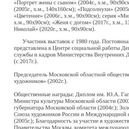
«Портрет жены с сыном» (2004г., х.м., 90х90с
(2005г., х.м., 140х160см); «Подсолнухи» (2005г
«Цветение» (2006г., х.м., 90х90см); серия «Ми
х.м., 90х90см); «Женя с догом» (2017г., х.м., 
Николай» (2020г., х.м., 90х90см).
Участник выставок с 1980 года. Постоянна
представлена в Центре социальной работы Де
службы и кадров Министерства Внутренних 
(с 2017г.).
Председатель Московской областной обществ
художников» (2002г.).
Общественные награды: Диплом им. Ю.А. Гага
Министра культуры Московской области (2003
губернатора Московской области (2004г.); Зол
Союза художников России и Международной 
(2005г.); Благодарность за участие в художес
Правительства Москвы, комитета международ