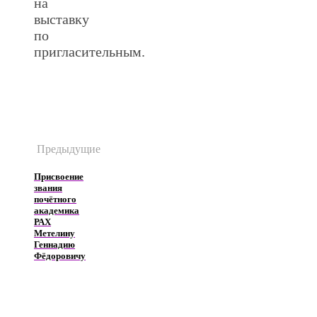
на
выставку
по
пригласительным.
Предыдущие
Присвоение
звания
почётного
академика
РАХ
Метелину
Геннадию
Фёдоровичу