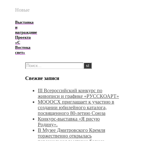
Новые
Выставка
и
награждние
Проекта
«С
Востока
свет»
Свежие записи
III Всероссийский конкурс по
живописи и графике «РУССКОАРТ»
МОООСХ приглашает к участию в
создании юбилейного каталога,
посвященного 80-летию Союза
Конкурс‑выставка «Я рисую
Родину».
В Музее Дмитровского Кремля
торжественно открылась