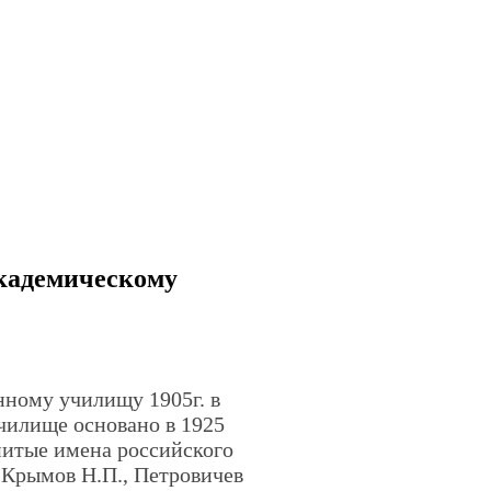
кадемическому
ному училищу 1905г. в
училище основано в 1925
нитые имена российского
 Крымов Н.П., Петровичев