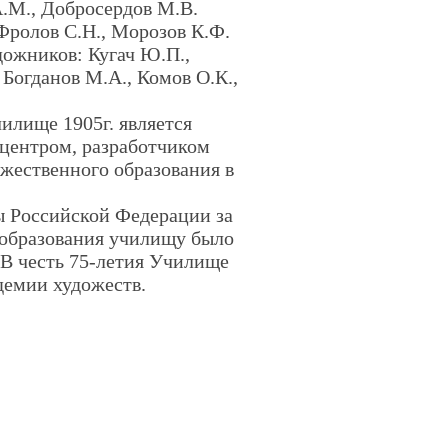
А.М., Добросердов М.В.
Фролов С.Н., Морозов К.Ф.
ожников: Кугач Ю.П.,
 Богданов М.А., Комов О.К.,
илище 1905г. является
центром, разработчиком
жественного образования в
ы Российской Федерации за
 образования училищу было
 В честь 75-летия Училище
демии художеств.