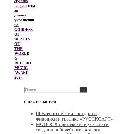
Лукина
награждена
за
дизайн
украшений
на
GODDESS
OF
BEAUTY
OF
THE
WORLD
&
RECORD
MUZIC
AWARD
2024
Свежие записи
III Всероссийский конкурс по
живописи и графике «РУССКОАРТ»
МОООСХ приглашает к участию в
создании юбилейного каталога,