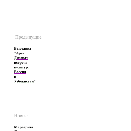
Предыдущие
Выставка
"Арт-
Диалог:
встреча
культур.
Россия
и
Узбекистан"
Новые
Маргарита