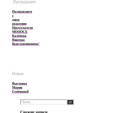
Предыдущие
Поздравляем
с
днем
рождения
Председателя
МОООСХ
Калёнова
Виктора
Константиновича!
Новые
Выставка
Марии
Семёновой
Свежие записи