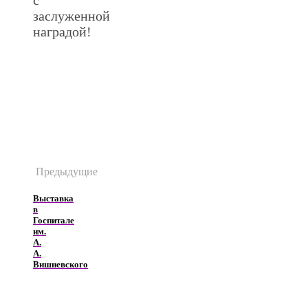
заслуженной
наградой!
.
.
Предыдущие
Выставка
в
Госпитале
им.
А.
А.
Вишневского