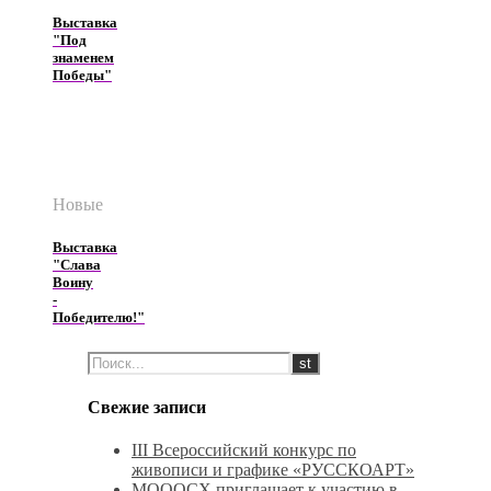
Выставка
"Под
знаменем
Победы"
Новые
Выставка
"Слава
Воину
-
Победителю!"
Свежие записи
III Всероссийский конкурс по
живописи и графике «РУССКОАРТ»
МОООСХ приглашает к участию в