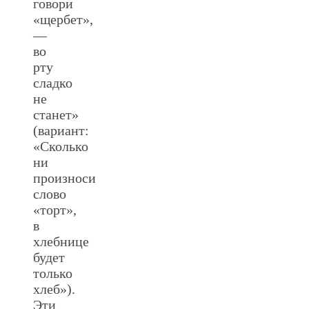
говори
«щербет»,
—
во
рту
сладко
не
станет»
(вариант:
«Сколько
ни
произноси
слово
«торт»,
в
хлебнице
будет
только
хлеб»).
Эти