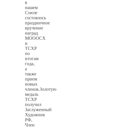
в
нашем
Союзе
состоялось
праздничное
вручение
наград
МОООСХ
и
ТСХР
по
итогам
года,
а
также
прием
новых
членов.Золотую
медаль
ТСХР
получил
Заслуженный
Художник
РФ,
Член