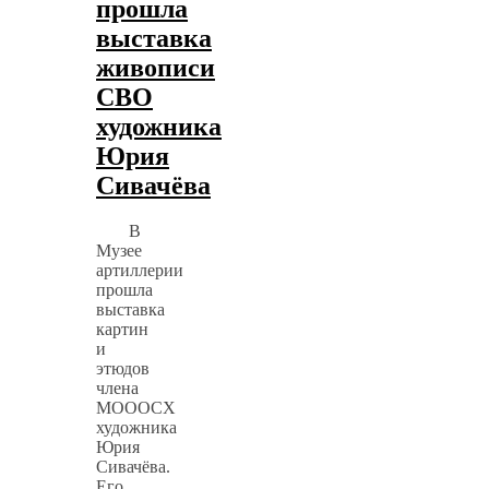
прошла
выставка
живописи
СВО
художника
Юрия
Сивачёва
В
Музее
артиллерии
прошла
выставка
картин
и
этюдов
члена
МОООСХ
художника
Юрия
Сивачёва.
Его