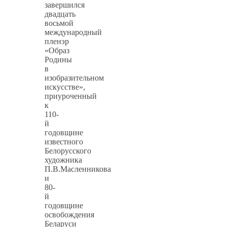
завершился
двадцать
восьмой
международный
пленэр
«Образ
Родины
в
изобразительном
искусстве»,
приуроченный
к
110-
й
годовщине
известного
Белорусского
художника
П.В.Масленникова
и
80-
й
годовщине
освобождения
Беларуси