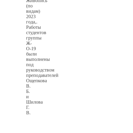
Живопись
(по
видам)
2023
года,.
Работы
студентов
группы
Ж-
О-19
были
выполнены
под
руководством
преподавателей
Ощепкова
В.
Б.
и
Шилова
Г.
В.