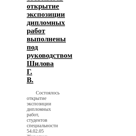
открытие
экспозиции
дипломных
работ
выполнены
под
руководством
Шилова
Г.
В.
Состоялось
открытие
экспозиции
дипломных
работ,
студентов
специальности
54.02.05